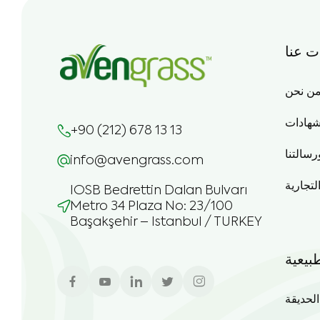
ت عنا
ن نحن
شهادات
+90 (212) 678 13 13
رسالتنا
info@avengrass.com
التجارية
IOSB Bedrettin Dalan Bulvarı
Metro 34 Plaza No: 23/100
Başakşehir – Istanbul / TURKEY
بيعية
حديقة