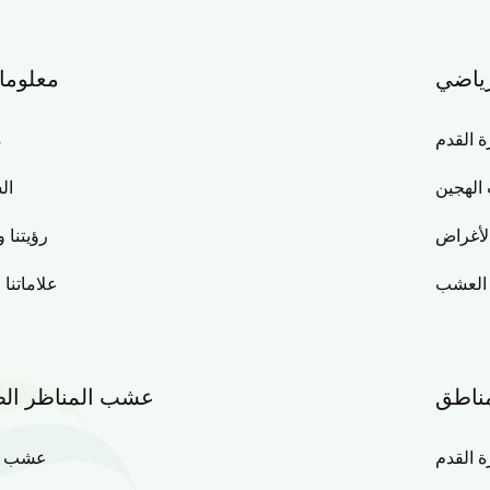
ياضي
معلوما
القدم
م
الهجين
ال
لأغراض
رؤيتنا و
 العشب
علاماتنا 
مناطق
عشب المناظر الط
 القدم
عشب ال