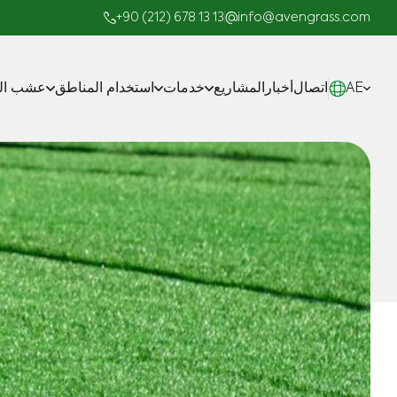
+90 (212) 678 13 13
info@avengrass.com
AE
اتصال
أخبار
المشاريع
خدمات
استخدام المناطق
عشب الم
صناعة
المشاريع الجاهزة