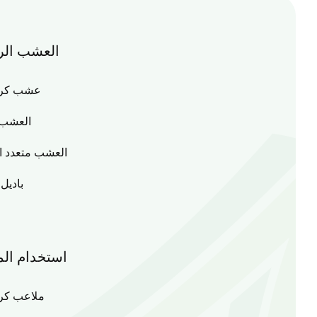
العشب الر
عشب كرة 
العشب 
العشب متعدد ا
باديل
استخدام ال
ملاعب كرة