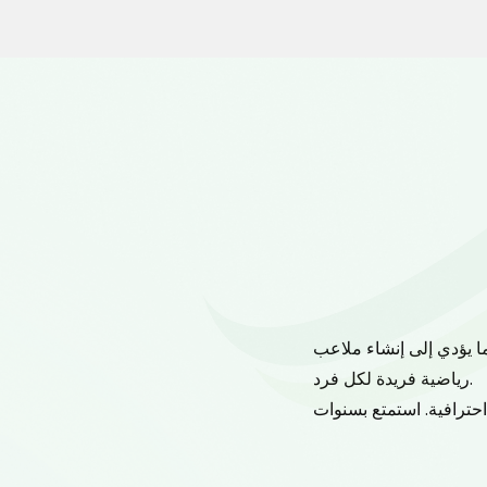
رفيهية، بما في ذلك كرة
يتمتع العملاء 
ك يمكنه استيعاب مجموعة
يمكنك الوثوق في مت
د عليه لمجموعة متنوعة
تتطلب أغطية العشب