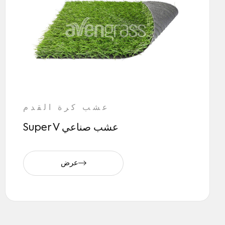
عشب كرة القدم
Super V عشب صناعي
عرض