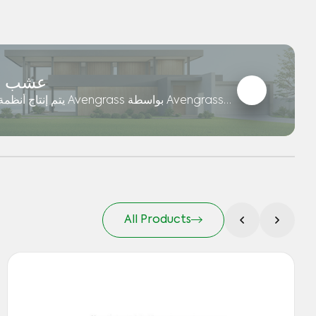
عشب ال
يتم إنتاج أنظمة عشب المن
بمواد عالية الجودة يمكن استخدامها في الحدائق
ass.ae
All Products