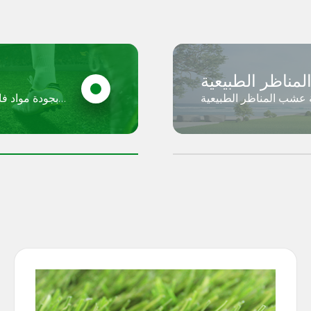
مناظر الطبيعية
اظر الطبيعية Avengrass بواسطة Avengrass
 والملاعب ومناطق تنسيق
ملاعب كرة القدم و
info@avengr
الحدائق.