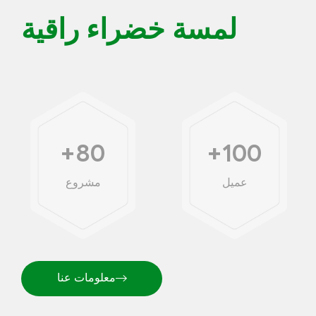
لمسة خضراء راقية
+
80
+
100
عميل
مشروع
معلومات عنا