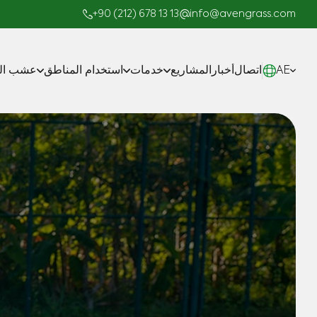
+90 (212) 678 13 13
info@avengrass.com
AE
اتصال
أخبار
المشاريع
خدمات
استخدام المناطق
عشب الم
صناعة
المشاريع الجاهزة