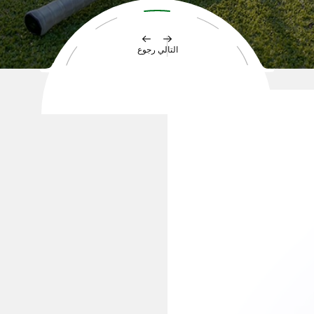
التالي
رجوع