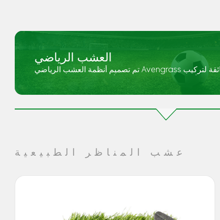
العشب الرياضي
تم تصميم أنظمة العشب الرياضي Avengrass بجودة مواد فائقة لتركيب
الأسطح الرياضية العشبية الأخرى. 00902126781313
عشب المناظر الطبيعية