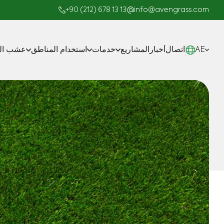
+90 (212) 678 13 13
info@avengrass.com
AE
اتصال
أخبار
المشاريع
خدمات
استخدام المناطق
عشب الم
صناعة
المشاريع الجاهزة