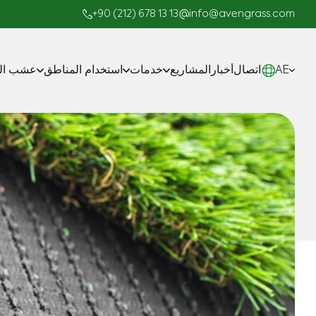
+90 (212) 678 13 13
info@avengrass.com
AE
اتصال
أخبار
المشاريع
خدمات
استخدام المناطق
عشب الم
صناعة
المشاريع الجاهزة