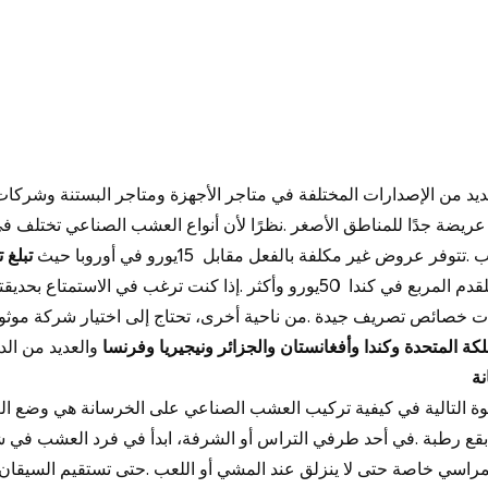
يد من الإصدارات المختلفة في متاجر الأجهزة ومتاجر البستنة
وشركات 
 عريضة جدًا للمناطق الأصغر
.
نظرًا لأن أنواع العشب الصناعي تختلف ف
ب
.
تتوفر عروض غير مكلفة بالفعل مقابل
15
يورو في أوروبا حيث
تبلغ 
قدم المربع في كندا
50
يورو وأكثر
.
إذا كنت ترغب في الاستمتاع بحديق
ذات خصائص تصريف جيدة
.
من ناحية أخرى، تحتاج إلى اختيار شركة موث
ملكة المتحدة وكندا وأفغانستان والجزائر ونيجيريا وفرنسا
والعديد من ال
نة
ة التالية في
كيفية تركيب العشب الصناعي على الخرسانة
هي وضع ال
بقع رطبة
.
في أحد طرفي التراس أو الشرفة، ابدأ في فرد العشب في ش
بمراسي خاصة حتى لا ينزلق عند المشي أو اللعب
.
حتى تستقيم السيقان