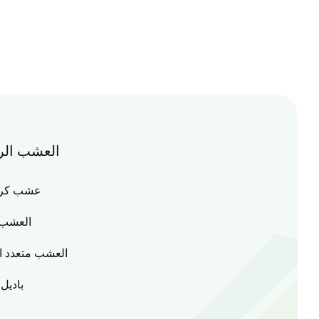
العشب الر
عشب كرة 
العشب 
العشب متعدد ا
باديل