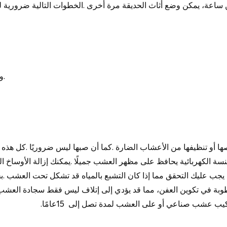
ن ساعة، يمكن وضع أثاث الحديقة مرة أخرى
.
الخطوات التالية ضرورية ل
وضع العشب الاصطناعي وقطعه إلى الطول المطلوب.
ا أو تنظيفها من الأعشاب الضارة
.
كما أن صبها ليس ضروريًا
.
كل هذه ا
نسة الكهربائية يحافظ على مظهر العشب جميلًا
.
يمكنك إزالة الأوساخ 
يجب عليك التحقق مما إذا كان التشبع بالمياه قد تشكل تحت العشب
.
ب
ة في تكوين العفن، مما قد يؤدي إلى إتلاف ليس فقط سجادة العشب،
كيب عشب صناعي
أو على العشب لمدة تصل إلى
15
عامًا
.