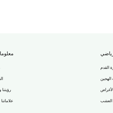
ياضي
معلوما
القدم
م
الهجين
ال
لأغراض
رؤيتنا و
 العشب
علاماتنا 