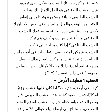
خضراء، ولكن حديقتك ليست بالشكل الذي تريده،
فإن العشب الصناعي هو الحل الأمثل لك.
يتطلب
العشب الطبيعي صيانة مستمرة وتحتاج إلى إنفاق
الكثير من الوقت والمال والمياه
.
وفي
بعض الأحيان لا
يكفي هذا أيضًا.
في هذه الحالة
، سيساعدك العشب
الصناعي من أفينجراس.
إذن
، كيف يتم تركيب
العشب الصناعي؟ إذا كنت بحاجة إلى تركيب
العشب، فيمكن لمتخصصي التطبيقات في أفينجراس
القيام بذلك نيابة عنك أو يمكنك القيام بذلك بنفسك
بسهولة.
لقد أعددنا دليلا
ً مفصلاً لأولئك الذين يفضلون
مفهوم "
افعل ذلك بنفسك
" (DIY).
- تنظيف الأرض
الخطوة
1
كيف هي أرضية حديقتك؟ إذا كان عليها عشب جزئيًا
أو كليًا، فمن المفيد كشط هذا العشب الطبيعي.
قم
بقص العشب باستخدام جزازة العشب
.
لوضع العشب
الصناعي
، ستحتاج إلى ارتفاع يبلغ حوالي 75
مم
.
قد