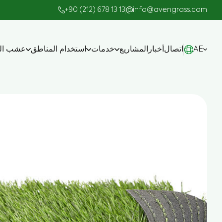
+90 (212) 678 13 13
info@avengrass.com
AE
اتصال
أخبار
المشاريع
خدمات
استخدام المناطق
عشب الم
صناعة
المشاريع الجاهزة