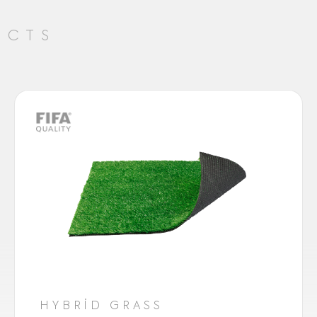
UCTS
HYBRİD GRASS