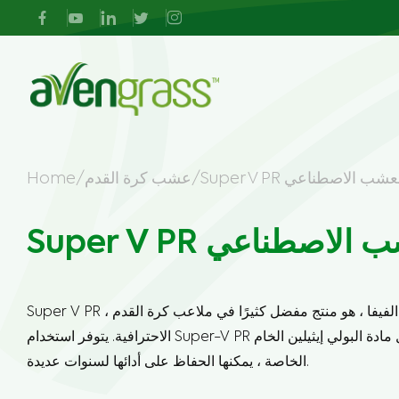
Super V  العشب الاصطناعي
/
عشب كرة القدم
/
Home
شب
عشب كرة القدم
عشب الحديقة
ملاعب كرة القدم
Di
شب
Supe العشب الاصطناعي
ي
تصميم
العشب الهجين
ملعب العشب
ملاعب كرة القدم
عشب
العشب متعدد الأغراض
العشب الزخرفي
الحقول متعددة الأغراض
Super V PR ، الذي تم إنتاجه وفقًا لمعايير الفيفا ، هو منتج مفضل كثيرًا في ملاعب كرة القدم
عي
الاحترافية. يتوفر استخدام Super-V PR في البلدان الحارة والباردة. بفضل مادة البولي إيثيلين الخام
عشب
صيانة
باديل العشب
ملاعب التنس
عي
الخاصة ، يمكنها الحفاظ على أدائها لسنوات عديدة.
عشب