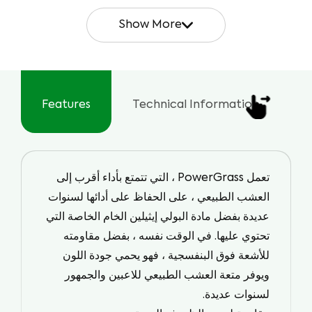
Show More
مقاومة عالية للأشعة الفوق
أداء عالي
البنفسجية
Features
Technical Information
U
سهولة الصيانة والإصلاح
استخدام 24/7
استخدام في الصيف/الشتاء
صديقة للبيئة
تعمل
PowerGrass
، التي تتمتع بأداء أقرب إلى
العشب الطبيعي ، على الحفاظ على أدائها لسنوات
عديدة بفضل مادة البولي إيثيلين الخام الخاصة التي
تحتوي عليها. في الوقت نفسه ، بفضل مقاومته
المظهر الطبيعي
للأشعة فوق البنفسجية ، فهو يحمي جودة اللون
ويوفر متعة العشب الطبيعي للاعبين والجمهور
لسنوات عديدة.