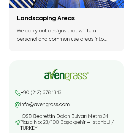
Landscaping Areas
We carry out designs that will turn
personal and common use areas into
more natural and safe living spaces with
the expertise we have.
+90 (212) 678 13 13
info@avengrass.com
IOSB Bedrettin Dalan Bulvarı Metro 34
Plaza No: 23/100 Başakşehir – Istanbul /
TURKEY