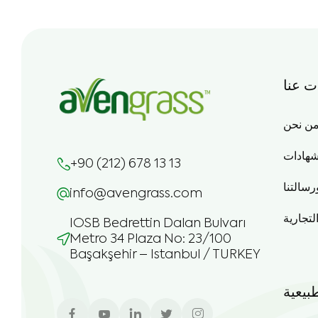
ت عنا
ن نحن
شهادات
+90 (212) 678 13 13
رسالتنا
info@avengrass.com
التجارية
IOSB Bedrettin Dalan Bulvarı
Metro 34 Plaza No: 23/100
Başakşehir – Istanbul / TURKEY
بيعية