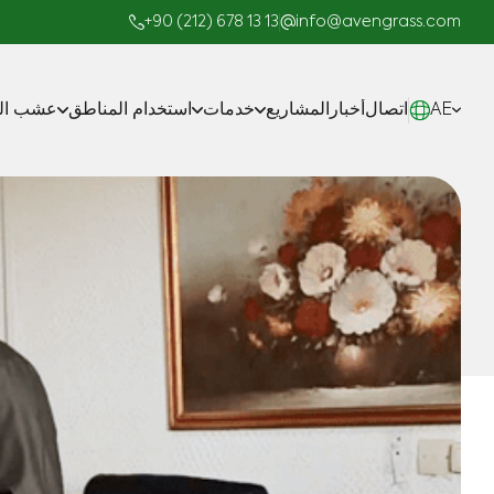
+90 (212) 678 13 13
info@avengrass.com
AE
اتصال
أخبار
المشاريع
خدمات
استخدام المناطق
عشب الم
صناعة
المشاريع الجاهزة