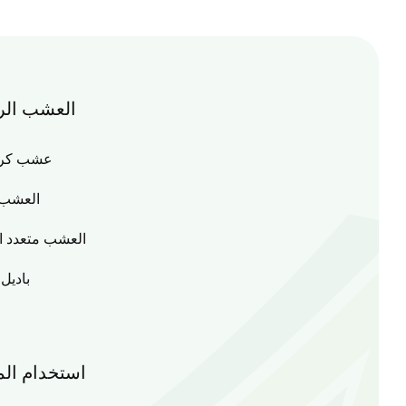
العشب الر
عشب كرة 
العشب 
العشب متعدد ا
باديل
استخدام ال