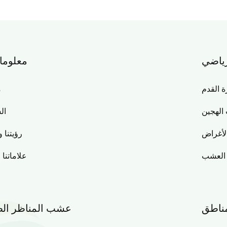
ياضي
معلوما
القدم
م
الهجين
ال
لأغراض
رؤيتنا و
 العشب
علاماتنا 
مناطق
عشب المناظر الط