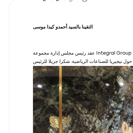
التقينا بالسيد أحمدو كيدا موسى
عقد رئيس مجلس إدارة مجموعة Integral Group السيد Yavuz Macit ورئيس NBBF السيد Ahmadu Kida MUSA اجتماعًا جيدًا في مكتب Integral Istanbul Office.