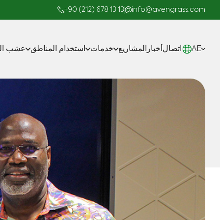
+90 (212) 678 13 13
info@avengrass.com
AE
اتصال
أخبار
المشاريع
خدمات
استخدام المناطق
عشب الم
صناعة
المشاريع الجاهزة