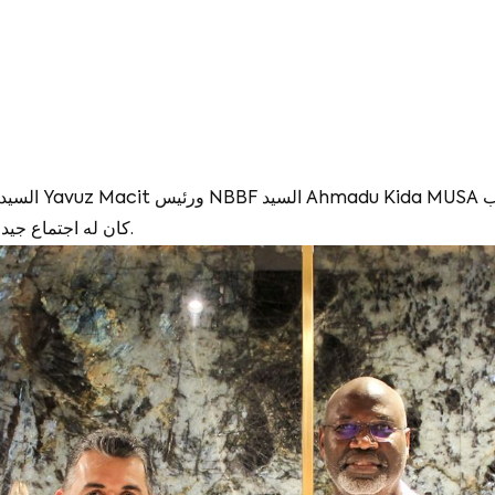
كان له اجتماع جيد حول نيجيريا للصناعات الرياضية. شكرا جزيلا للرئيس.